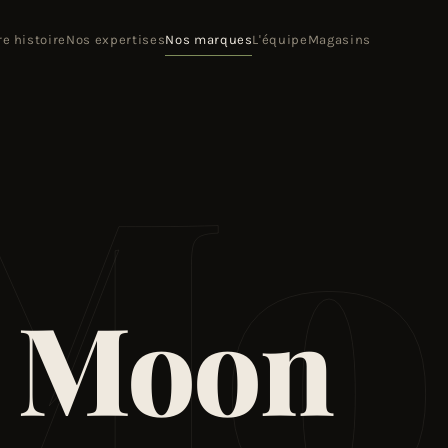
re histoire
Nos expertises
Nos marques
L'équipe
Magasins
 Mo
 Moon