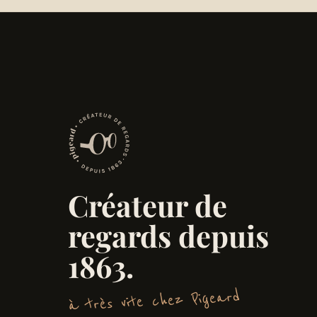
Créateur de
regards depuis
1863.
à très vite chez Pigeard