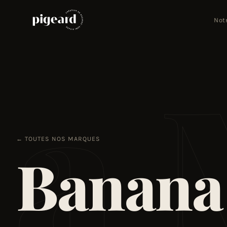
Not
na
← TOUTES NOS MARQUES
Banana