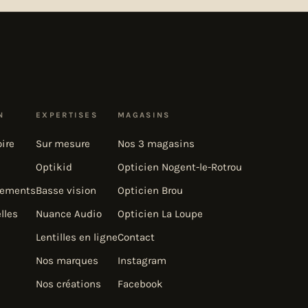
N
EXPERTISES
MAGASINS
oire
Sur mesure
Nos 3 magasins
Optikid
Opticien Nogent-le-Rotrou
gements
Basse vision
Opticien Brou
lles
Nuance Audio
Opticien La Loupe
Lentilles en ligne
Contact
Nos marques
Instagram
Nos créations
Facebook