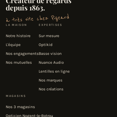
Créateur de regards
depuis 1863.
à très vite chez Pigeard
LA MAISON
EXPERTISES
Notre histoire
Sur mesure
L'équipe
Optikid
Nos engagements
Basse vision
Nos mutuelles
Nuance Audio
Lentilles en ligne
Nos marques
Nos créations
MAGASINS
Nos 3 magasins
Opticien Nogent-le-Rotrou