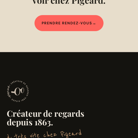
voir chez Pigeard.
PRENDRE RENDEZ-VOUS
→
Créateur de regards
depuis 1863.
à très vite chez Pigeard