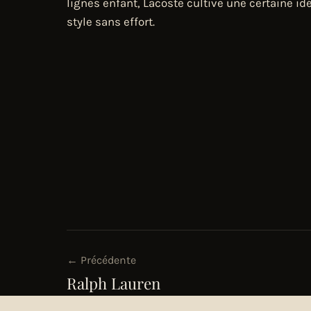
lignes enfant, Lacoste cultive une certaine idé
style sans effort.
← Précédente
Ralph Lauren