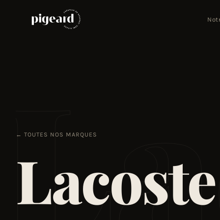
Not
La
← TOUTES NOS MARQUES
Lacoste