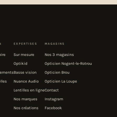
N
EXPERTISES
MAGASINS
oire
Sur mesure
Nos 3 magasins
Optikid
Opticien Nogent-le-Rotrou
gements
Basse vision
Opticien Brou
lles
Nuance Audio
Opticien La Loupe
Lentilles en ligne
Contact
Nos marques
Instagram
Nos créations
Facebook