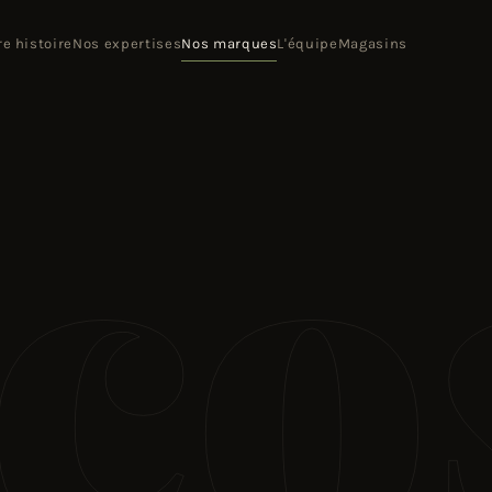
re histoire
Nos expertises
Nos marques
L'équipe
Magasins
co